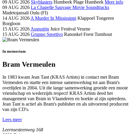
09 AUG 2026
Skyblasters
Humbeek Plage
Humbeek
Meer info
09 AUG 2026
La Chapelle Sauvage Movie Soundtracks
Madetojansali
Oulu (FI)
14 AUG 2026
A Murder In Mississippi
Klappoel
Tongeren
Borgloon
15 AUG 2026
Augustijn
Juice Festival
Veurne
15 AUG 2026
Gruppo Sportivo
Ranonkel Feest
Turnhout
In memoriam
Bram Vermeulen
In 1983 kwam Jean Tant (KRAS Artists) in contact met Bram
Vermeulen en startte een intense samenwerking tot aan Bram's
overlijden in 2004. Uit die lange samenwerking groeide een mooie
vriendschap en wederzijds respect! KRAS Artists deed het
management van Bram in Vlaanderen en boekte al zijn optredens.
Jean Tant is actief als Bram's publisher en als uitvoerend producent
van zijn CD's.
Lees meer
Leernsesteenweg 168