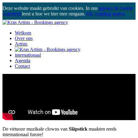
Deze website maakt gebruikt van cookies. In ons
privacy & cookie
statement
leest u hoe we hier mee omgaan.
Ok, melding sluiten
Welkom
Over ons
Artists
internationaal
Agenda
Contact
De virtuoze muzikale clowns van
Släpstick
maakten reeds
internationaal furore!