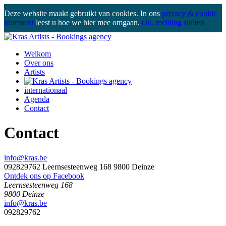
Deze website maakt gebruikt van cookies. In ons
privacy & cookie
statement
leest u hoe we hier mee omgaan.
Ok, melding sluiten
Welkom
Over ons
Artists
internationaal
Agenda
Contact
Contact
info@kras.be
092829762
Leernsesteenweg 168 9800 Deinze
Ontdek ons op Facebook
Leernsesteenweg 168
9800 Deinze
info@kras.be
KRAS ARTISTS
092829762
Leernsesteenweg 168