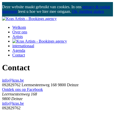
Deze website maakt gebruikt van cookies. In ons
privacy & cookie
statement
leest u hoe we hier mee omgaan.
Ok, melding sluiten
Welkom
Over ons
Artists
internationaal
Agenda
Contact
Contact
info@kras.be
092829762
Leernsesteenweg 168 9800 Deinze
Ontdek ons op Facebook
Leernsesteenweg 168
9800 Deinze
info@kras.be
KRAS ARTISTS
092829762
Leernsesteenweg 168