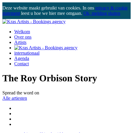
Deze website maakt gebruikt van cookies. In ons
privacy & cookie
statement
leest u hoe we hier mee omgaan.
Ok, melding sluiten
Welkom
Over ons
Artists
internationaal
Agenda
Contact
The Roy Orbison Story
Spread the word on
Alle artiesten