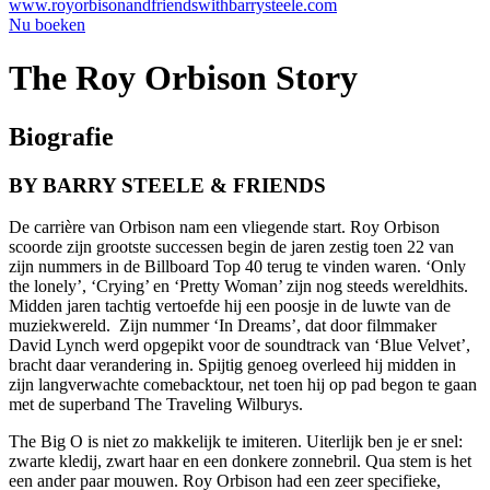
www.royorbisonandfriendswithbarrysteele.com
Nu boeken
The Roy Orbison Story
Biografie
BY BARRY STEELE & FRIENDS
De carrière van Orbison nam een vliegende start. Roy Orbison
scoorde zijn grootste successen begin de jaren zestig toen 22 van
zijn nummers in de Billboard Top 40 terug te vinden waren. ‘Only
the lonely’, ‘Crying’ en ‘Pretty Woman’ zijn nog steeds wereldhits.
Midden jaren tachtig vertoefde hij een poosje in de luwte van de
muziekwereld. Zijn nummer ‘In Dreams’, dat door filmmaker
David Lynch werd opgepikt voor de soundtrack van ‘Blue Velvet’,
bracht daar verandering in. Spijtig genoeg overleed hij midden in
zijn langverwachte comebacktour, net toen hij op pad begon te gaan
met de superband The Traveling Wilburys.
The Big O is niet zo makkelijk te imiteren. Uiterlijk ben je er snel:
zwarte kledij, zwart haar en een donkere zonnebril. Qua stem is het
een ander paar mouwen. Roy Orbison had een zeer specifieke,