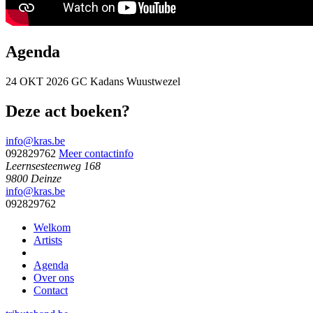
Agenda
24 OKT 2026
GC Kadans
Wuustwezel
Deze act boeken?
info@kras.be
092829762
Meer contactinfo
Leernsesteenweg 168
9800 Deinze
info@kras.be
092829762
Welkom
Artists
Agenda
Over ons
Contact