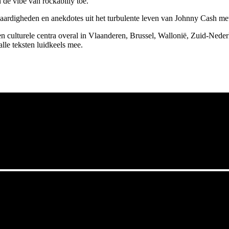
e vibe van rockabilly toe.
ardigheden en anekdotes uit het turbulente leven van Johnny Cash met
n culturele centra overal in Vlaanderen, Brussel, Wallonië, Zuid-Nede
alle teksten luidkeels mee.