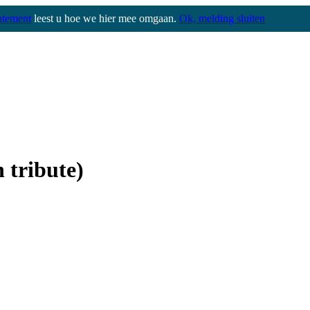
atement
leest u hoe we hier mee omgaan.
Ok, melding sluiten
 tribute)