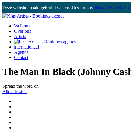
Deze website maakt gebruikt van cookies. In ons
privacy & cookie st
Welkom
Over ons
Artists
internationaal
Agenda
Contact
The Man In Black (Johnny Cash
Spread the word on
Alle artiesten