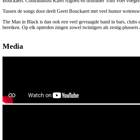
Bouckaert. Contrabassist Karel Algoed en drummer Tom Voet voegen d
Tussen de songs door deelt Geert Bouckaert met veel humor wetenswa
The Man in Black is dan ook een veel gevraagde band in bars, clubs e
bereiken. Op elk optreden zingen zowel twintigers als zestig-plussers 
Media