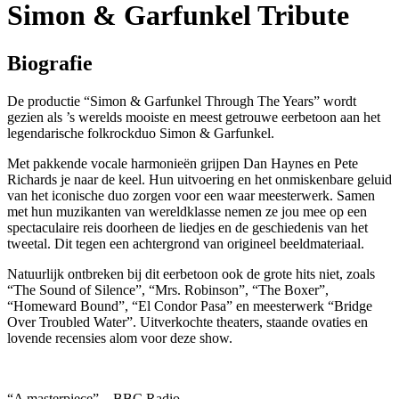
Simon & Garfunkel Tribute
Biografie
De productie “Simon & Garfunkel Through The Years” wordt
gezien als ’s werelds mooiste en meest getrouwe eerbetoon aan het
legendarische folkrockduo Simon & Garfunkel.
Met pakkende vocale harmonieën grijpen Dan Haynes en Pete
Richards je naar de keel. Hun uitvoering en het onmiskenbare geluid
van het iconische duo zorgen voor een waar meesterwerk. Samen
met hun muzikanten van wereldklasse nemen ze jou mee op een
spectaculaire reis doorheen de liedjes en de geschiedenis van het
tweetal. Dit tegen een achtergrond van origineel beeldmateriaal.
Natuurlijk ontbreken bij dit eerbetoon ook de grote hits niet, zoals
“The Sound of Silence”, “Mrs. Robinson”, “The Boxer”,
“Homeward Bound”, “El Condor Pasa” en meesterwerk “Bridge
Over Troubled Water”. Uitverkochte theaters, staande ovaties en
lovende recensies alom voor deze show.
“A masterpiece” – BBC Radio