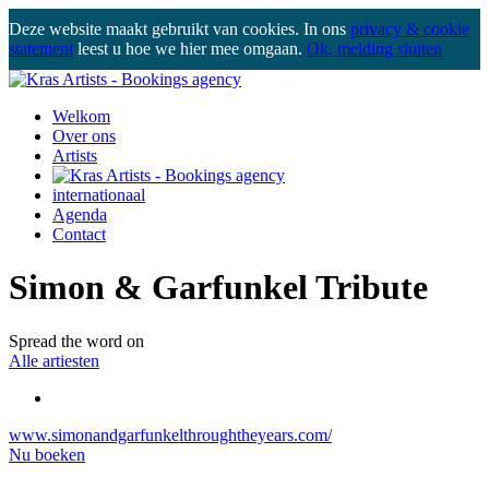
Deze website maakt gebruikt van cookies. In ons
privacy & cookie
statement
leest u hoe we hier mee omgaan.
Ok, melding sluiten
Welkom
Over ons
Artists
internationaal
Agenda
Contact
Simon & Garfunkel Tribute
Spread the word on
Alle artiesten
www.simonandgarfunkelthroughtheyears.com/
Nu boeken