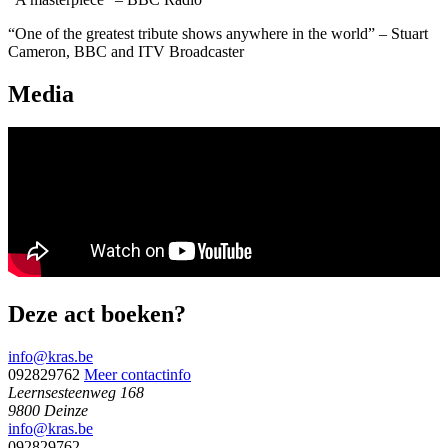
“One of the greatest tribute shows anywhere in the world” – Stuart
Cameron, BBC and ITV Broadcaster
Media
Deze act boeken?
info@kras.be
092829762
Meer contactinfo
Leernsesteenweg 168
9800 Deinze
info@kras.be
092829762