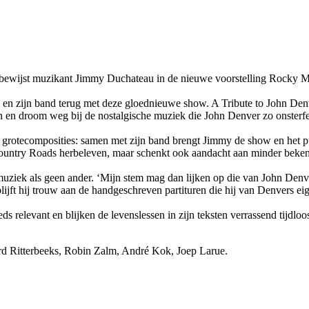
 bewijst muzikant Jimmy Duchateau in de nieuwe voorstelling Rocky 
en zijn band terug met deze gloednieuwe show. A Tribute to John Denve
n en droom weg bij de nostalgische muziek die John Denver zo onsterfe
ot grotecomposities: samen met zijn band brengt Jimmy de show en het p
 Country Roads herbeleven, maar schenkt ook aandacht aan minder beke
uziek als geen ander. ‘Mijn stem mag dan lijken op die van John Denver
 blijft hij trouw aan de handgeschreven partituren die hij van Denvers 
ds relevant en blijken de levenslessen in zijn teksten verrassend tijd
d Ritterbeeks, Robin Zalm, André Kok, Joep Larue.