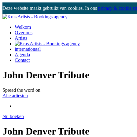
Deze website maakt gebruikt van cookies. In ons
privacy & cookie st
Welkom
Over ons
Artists
internationaal
Agenda
Contact
John Denver Tribute
Spread the word on
Alle artiesten
Nu boeken
John Denver Tribute