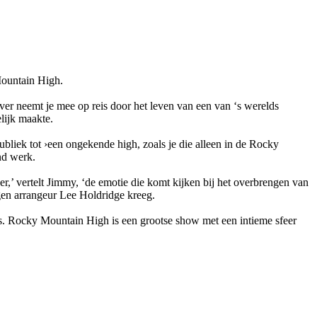
Mountain High.
r neemt je mee op reis door het leven van een van ‘s werelds
lijk maakte.
ubliek tot ›een ongekende high, zoals je die alleen in de Rocky
nd werk.
,’ vertelt Jimmy, ‘de emotie die komt kijken bij het overbrengen van
eigen arrangeur Lee Holdridge kreeg.
loos. Rocky Mountain High is een grootse show met een intieme sfeer