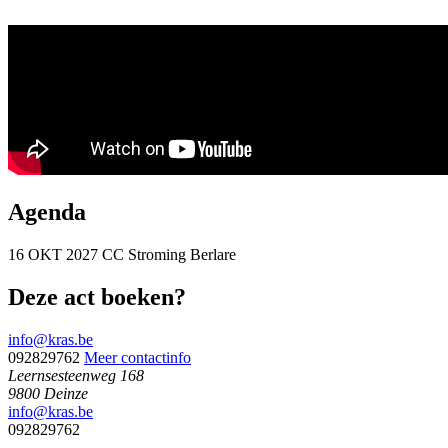
Agenda
16 OKT 2027
CC Stroming
Berlare
Deze act boeken?
info@kras.be
092829762
Meer contactinfo
Leernsesteenweg 168
9800 Deinze
info@kras.be
092829762