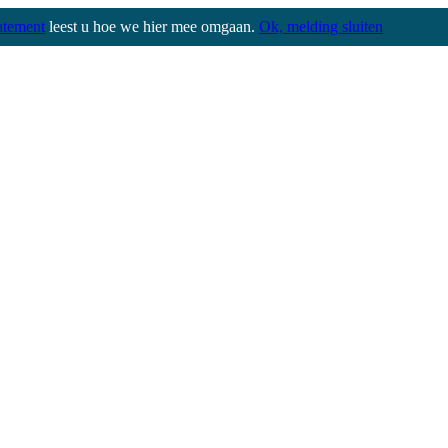
atement
leest u hoe we hier mee omgaan.
Ok, melding sluiten