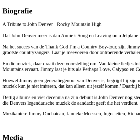
Biografie
A Tribute to John Denver - Rocky Mountain High
Dat John Denver meer is dan Annie’s Song en Leaving on a Jetplane
Na het succes van de Thank God I’m a Country Boy-tour, zijn Jimmy 
grootste countryzangers. Laat je meevoeren door ontroerende verhale
En die muziek, daar draait deze voorstelling om. Van kleine liedjes t
Mountains ervaart. Jimmy laat je hits als Perhaps Love, Calypso en
Hoewel Jimmy geen generatiegenoot van Denver is, begrijpt hij zijn m
muziek kun je niet imiteren, dat kan alleen uit jezelf komen.’ Daarbij
Dertig albums en vier decennia na zijn debuut is John Denver nog stee
die Denvers legendarische muziek de aandacht geeft die het verdient.
Muzikanten: Jimmy Duchateau, Janneke Meessen, Ingo Jetten, Richar
Media