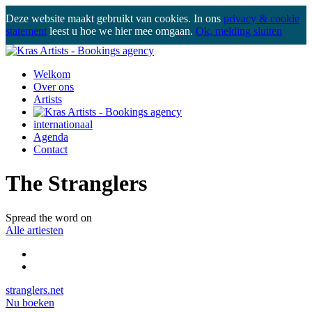
Deze website maakt gebruikt van cookies. In ons
privacy & cookie
statement
leest u hoe we hier mee omgaan.
Ok, melding sluiten
Welkom
Over ons
Artists
internationaal
Agenda
Contact
The Stranglers
Spread the word on
Alle artiesten
stranglers.net
Nu boeken