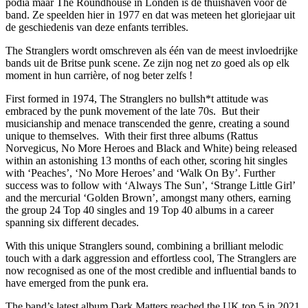
podia maar The Roundhouse in Londen is dé thuishaven voor de
band. Ze speelden hier in 1977 en dat was meteen het gloriejaar uit
de geschiedenis van deze enfants terribles.
The Stranglers wordt omschreven als één van de meest invloedrijke
bands uit de Britse punk scene. Ze zijn nog net zo goed als op elk
moment in hun carrière, of nog beter zelfs !
First formed in 1974, The Stranglers no bullsh*t attitude was
embraced by the punk movement of the late 70s. But their
musicianship and menace transcended the genre, creating a sound
unique to themselves. With their first three albums (Rattus
Norvegicus, No More Heroes and Black and White) being released
within an astonishing 13 months of each other, scoring hit singles
with ‘Peaches’, ‘No More Heroes’ and ‘Walk On By’. Further
success was to follow with ‘Always The Sun’, ‘Strange Little Girl’
and the mercurial ‘Golden Brown’, amongst many others, earning
the group 24 Top 40 singles and 19 Top 40 albums in a career
spanning six different decades.
With this unique Stranglers sound, combining a brilliant melodic
touch with a dark aggression and effortless cool, The Stranglers are
now recognised as one of the most credible and influential bands to
have emerged from the punk era.
The band’s latest album Dark Matters reached the UK top 5 in 2021