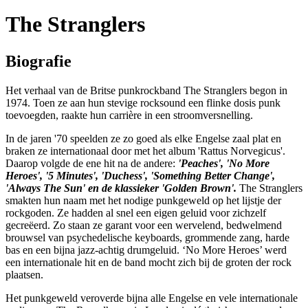
The Stranglers
Biografie
Het verhaal van de Britse punkrockband The Stranglers begon in
1974. Toen ze aan hun stevige rocksound een flinke dosis punk
toevoegden, raakte hun carrière in een stroomversnelling.
In de jaren '70 speelden ze zo goed als elke Engelse zaal plat en
braken ze internationaal door met het album 'Rattus Norvegicus'.
Daarop volgde de ene hit na de andere:
'Peaches', 'No More
Heroes', '5 Minutes', 'Duchess', 'Something Better Change',
'Always The Sun' en de klassieker 'Golden Brown'.
The Stranglers
smakten hun naam met het nodige punkgeweld op het lijstje der
rockgoden. Ze hadden al snel een eigen geluid voor zichzelf
gecreëerd. Zo staan ze garant voor een wervelend, bedwelmend
brouwsel van psychedelische keyboards, grommende zang, harde
bas en een bijna jazz-achtig drumgeluid. ‘No More Heroes’ werd
een internationale hit en de band mocht zich bij de groten der rock
plaatsen.
Het punkgeweld veroverde bijna alle Engelse en vele internationale