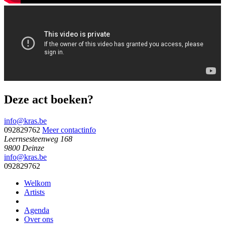
Deze act boeken?
info@kras.be
092829762
Meer contactinfo
Leernsesteenweg 168
9800 Deinze
info@kras.be
092829762
Welkom
Artists
Agenda
Over ons