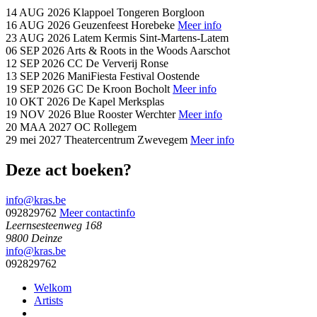
14 AUG 2026
Klappoel
Tongeren Borgloon
16 AUG 2026
Geuzenfeest
Horebeke
Meer info
23 AUG 2026
Latem Kermis
Sint-Martens-Latem
06 SEP 2026
Arts & Roots in the Woods
Aarschot
12 SEP 2026
CC De Ververij
Ronse
13 SEP 2026
ManiFiesta Festival
Oostende
19 SEP 2026
GC De Kroon
Bocholt
Meer info
10 OKT 2026
De Kapel
Merksplas
19 NOV 2026
Blue Rooster
Werchter
Meer info
20 MAA 2027
OC
Rollegem
29 mei 2027
Theatercentrum
Zwevegem
Meer info
Deze act boeken?
info@kras.be
092829762
Meer contactinfo
Leernsesteenweg 168
9800 Deinze
info@kras.be
092829762
Welkom
Artists