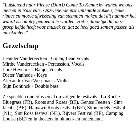
"Luisterend naar Please (Don’t) Come To Kentucky wanen we ons
meteen in Nashville. Opzwepende instrumentale stukken, leuke
ritmes en mooie afwisseling van stemmen maken dat dit nummer het
waard is country genoemd te worden. Het is duidelijk dat deze
groep liefde heeft voor muziek en dat ze heel goed samen passen als
muzikanten."
Gezelschap
Leander Vandereecken - Guitar, Lead vocals
Mirthe Vandereecken - Percussion, Vocals
Lore Heyerick - Banjo, Vocals
Dieter Vanhede - Keys
Alexandra Van Wesemael - Violin
Stijn Bontinck - Double bass
Ze speelden ondertussen al op volgende festivals : La Roche
Bluegrass (FR), Roots and Roses (BE), Gentse Feesten - Sint-
Jacobs (BE), Hamawe Roots festival (BE), Simmerdeis festival
(NL), Sint Rosa festival (NL), Rijvers Festival (BE), Camping
Louisa (BE) en in theaters in binnen- en buitenland.