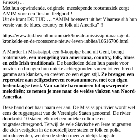
Brussel) ...
Met hun opwindende, originele, meeslepende rootsmuziek zorgt
AMIM voor een ‘instant feelgood’!
Uit de krant DE TIJD … “AMIM boetseert uit het Vlaamse slib hun
versie van de blues, country en folk uit Amerika” !!
https://www.tijd.be/cultuur/muziek/hoe-de-mississippi-naar-gent-
kronkelde-en-de-rootsscene-nieuw-leven-inblies/10616706.html
A Murder in Mississippi, een 6-koppige band uit Gent, brengt
rootsmuziek,
een mengeling van americana, country, folk, blues
en zelfs Irish traditionals.
De bandleden delen hun passie voor
muziek en brengen hun unieke achtergronden samen tot een breed
gamma aan klanken, en creëren zo een eigen stijl.
Ze brengen een
repertoire aan zelfgeschreven rootsnummers, met een eigen
hedendaagse twist. Van zachte harmonieën tot opzwepende
melodieën; ze nemen je mee naar de weidse vlakten van Noord-
Amerika.
Deze band doet haar naam eer aan. De Mississippi-rivier wordt wel
eens de ruggengraat van de Verenigde Staten genoemd. De rivier
doorkruist 10 staten, elk met een unieke culturele en
migratieachtergrond. Terwijl de vele Slavische en Ierse migranten
die zich vestigden in de noordelijkere staten er folk en polka
introduceerden, werden de steden meer zuidelijk langs de