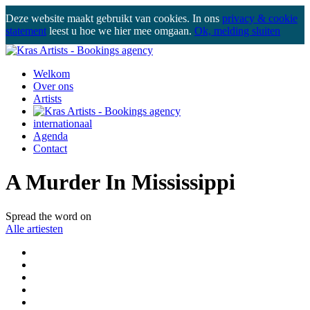
Deze website maakt gebruikt van cookies. In ons
privacy & cookie
statement
leest u hoe we hier mee omgaan.
Ok, melding sluiten
Welkom
Over ons
Artists
internationaal
Agenda
Contact
A Murder In Mississippi
Spread the word on
Alle artiesten