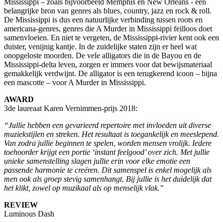
Mississippi – zoals bijvoorbeeld Memphis en New Orleans - een
belangrijke bron van genres als blues, country, jazz en rock & roll.
De Mississippi is dus een natuurlijke verbinding tussen roots en
americana-genres, genres die A Murder in Mississippi feilloos doet
samenvloeien. En niet te vergeten, de Mississippi-rivier kent ook een
duister, venijnig kantje. In de zuidelijke staten zijn er heel wat
onopgeloste moorden. De vele alligators die in de Bayou en de
Mississippi-delta leven, zorgen er immers voor dat bewijsmateriaal
gemakkelijk verdwijnt. De alligator is een terugkerend icoon – bijna
een mascotte – voor A Murder in Mississippi.
AWARD
3de laureaat Karen Vernimmen-prijs 2018:
“Jullie hebben een gevarieerd repertoire met invloeden uit diverse
muziekstijlen en streken. Het resultaat is toegankelijk en meeslepend.
Van zodra jullie beginnen te spelen, worden mensen vrolijk. Iedere
toehoorder krijgt een portie ‘instant feelgood’ over zich. Met jullie
unieke samenstelling slagen jullie erin voor elke emotie een
passende harmonie te creëren. Dit samenspel is enkel mogelijk als
men ook als groep stevig samenhangt. Bij jullie is het duidelijk dat
het klikt, zowel op muzikaal als op menselijk vlak."
REVIEW
Luminous Dash