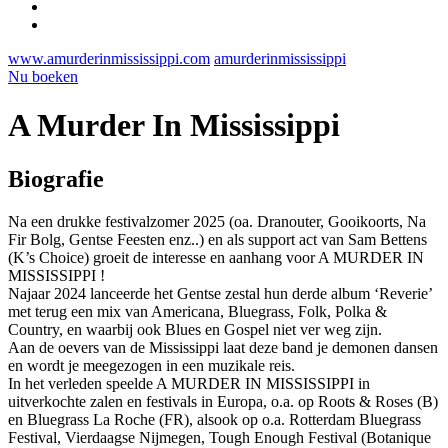
www.amurderinmississippi.com
amurderinmississippi
Nu boeken
A Murder In Mississippi
Biografie
Na een drukke festivalzomer 2025 (oa. Dranouter, Gooikoorts, Na
Fir Bolg, Gentse Feesten enz..) en als support act van Sam Bettens
(K’s Choice) groeit de interesse en aanhang voor A MURDER IN
MISSISSIPPI !
Najaar 2024 lanceerde het Gentse zestal hun derde album ‘Reverie’
met terug een mix van Americana, Bluegrass, Folk, Polka &
Country, en waarbij ook Blues en Gospel niet ver weg zijn.
Aan de oevers van de Mississippi laat deze band je demonen dansen
en wordt je meegezogen in een muzikale reis.
In het verleden speelde A MURDER IN MISSISSIPPI in
uitverkochte zalen en festivals in Europa, o.a. op Roots & Roses (B)
en Bluegrass La Roche (FR), alsook op o.a. Rotterdam Bluegrass
Festival, Vierdaagse Nijmegen, Tough Enough Festival (Botanique